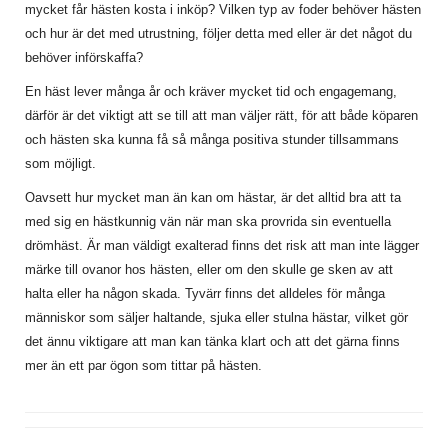
mycket får hästen kosta i inköp? Vilken typ av foder behöver hästen
och hur är det med utrustning, följer detta med eller är det något du
behöver införskaffa?
En häst lever många år och kräver mycket tid och engagemang,
därför är det viktigt att se till att man väljer rätt, för att både köparen
och hästen ska kunna få så många positiva stunder tillsammans
som möjligt.
Oavsett hur mycket man än kan om hästar, är det alltid bra att ta
med sig en hästkunnig vän när man ska provrida sin eventuella
drömhäst. Är man väldigt exalterad finns det risk att man inte lägger
märke till ovanor hos hästen, eller om den skulle ge sken av att
halta eller ha någon skada. Tyvärr finns det alldeles för många
människor som säljer haltande, sjuka eller stulna hästar, vilket gör
det ännu viktigare att man kan tänka klart och att det gärna finns
mer än ett par ögon som tittar på hästen.