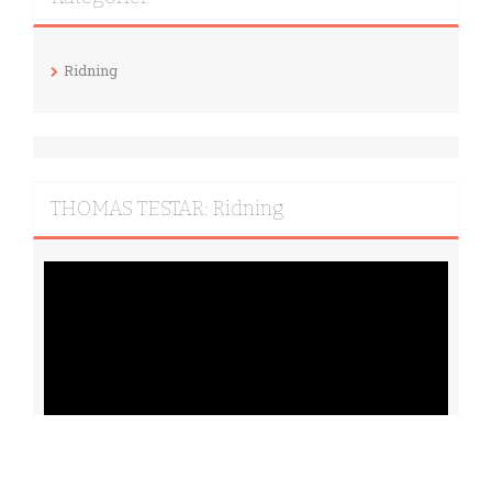
Ridning
THOMAS TESTAR: Ridning
Videospelare
00:00
09:23